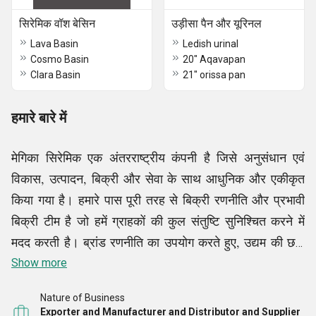
सिरेमिक वॉश बेसिन
उड़ीसा पैन और यूरिनल
Lava Basin
Ledish urinal
Cosmo Basin
20" Aqavapan
Clara Basin
21" orissa pan
हमारे बारे में
मेगिका सिरेमिक एक अंतरराष्ट्रीय कंपनी है जिसे अनुसंधान एवं
विकास, उत्पादन, बिक्री और सेवा के साथ आधुनिक और एकीकृत
किया गया है। हमारे पास पूरी तरह से बिक्री रणनीति और प्रभावी
बिक्री टीम है जो हमें ग्राहकों की कुल संतुष्टि सुनिश्चित करने में
मदद करती है। ब्रांड रणनीति का उपयोग करते हुए, उद्यम की छवि
का निर्माण करते हुए, और वकील होने के नाते, हम विश्व स्तर के बाथ
Show more
वेयर क्षेत्र में अग्रणी बन गए हैं। हम वन पीस वेस्टर्न टॉयलेट्स,
Nature of Business
कंसील्ड वाटर क्लोसेट, फ्लोर माउंट वॉटर क्लोसेट, डॉल्फिन
Exporter and Manufacturer and Distributor and Supplier