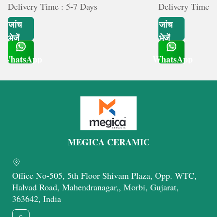
Delivery Time : 5-7 Days
Delivery Time :
जांच
जांच
भेजें
भेजें
WhatsApp
WhatsApp
Get Latest Price
Get Latest Price
MEGICA CERAMIC
Office No-505, 5th Floor Shivam Plaza, Opp. WTC,
Halvad Road, Mahendranagar,, Morbi, Gujarat,
363642, India