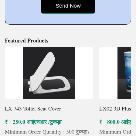
to smooth operations. Their diligence, proactive issue-
solving, and unshakeable dedication to quality allow us
to deliver outstanding
Featured Products
LX-743 Toilet Seat Cover
LX02 3D Flush 
₹ 250.0 आईएनआर /टुकड़ा
₹ 800.0 आईएनआर
Minimum Order Quantity : 500 टुकड़ाs
Minimum Order Q