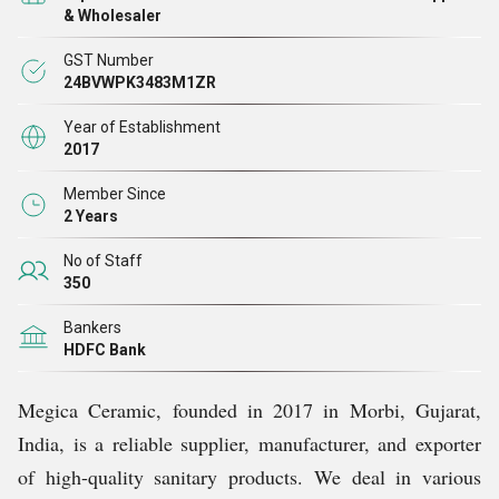
पेडस्टल बेसिन सेट, टेबल टॉप वॉश बेसिन आदि के विश्वसनीय
& Wholesaler
आपूर्तिकर्ता, निर्माता और निर्यातक हैं। बदले में नवीन विनिर्माण
GST Number
तकनीकों का हमारा अनुप्रयोग हमें बहुत प्रतिस्पर्धी कीमतों पर
24BVWPK3483M1ZR
नवीनतम डिज़ाइन के साथ उत्कृष्ट गुणवत्ता वाले बाथ वेयर उत्पादों
Year of Establishment
का उत्पादन करने में सक्षम बनाता
2017
है।
Member Since
2 Years
No of Staff
350
Bankers
HDFC Bank
Megica Ceramic, founded in 2017 in Morbi, Gujarat,
India, is a reliable supplier, manufacturer, and exporter
of high-quality sanitary products. We deal in various