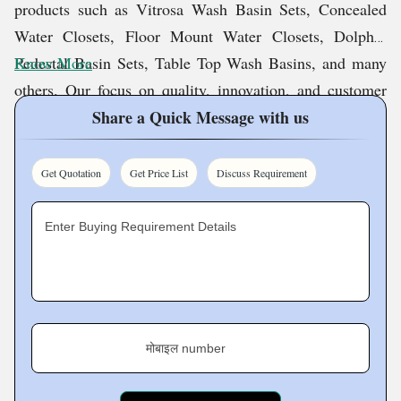
products such as Vitrosa Wash Basin Sets, Concealed
Water Closets, Floor Mount Water Closets, Dolphin
Pedestal Basin Sets, Table Top Wash Basins, and many
Know More
others. Our focus on quality, innovation, and customer
satisfaction has made us a well-established company in
Share a Quick Message with us
the market. With an emphasis on design and durability,
we aim to provide world-class products globally.
Get Quotation
Get Price List
Discuss Requirement
Our Team
Enter Buying Requirement Details
Our highly committed staff at Megica Ceramic is the
cornerstone of our success, making sure we meet all our
commitments with accuracy and perfection. From
मोबाइल number
talented designers to productive production specialists
and attentive customer care, every member of staff adds